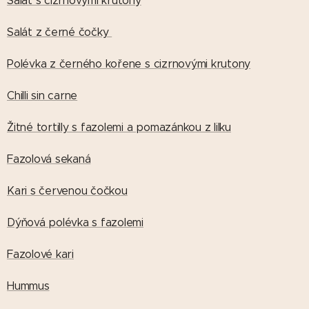
Salát s cizrnovými krutony
Salát z černé čočky
Polévka z černého kořene s cizrnovými krutony
Chilli sin carne
Žitné tortilly s fazolemi a pomazánkou z lilku
Fazolová sekaná
Kari s červenou čočkou
Dýňová polévka s fazolemi
Fazolové kari
Hummus