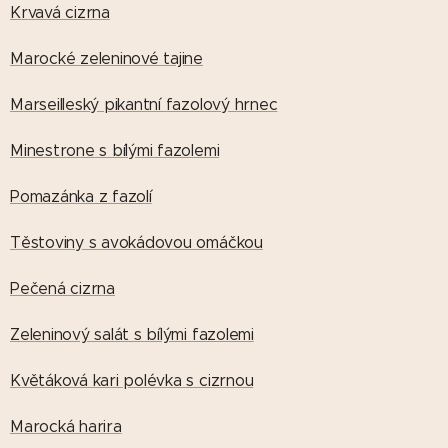
Krvavá cizrna
Marocké zeleninové tajine
Marseilleský pikantní fazolový hrnec
Minestrone s bílými fazolemi
Pomazánka z fazolí
Těstoviny s avokádovou omáčkou
Pečená cizrna
Zeleninový salát s bílými fazolemi
Květáková kari polévka s cizrnou
Marocká harira