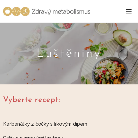
Luštěniny
Vyberte recept:
Karbanátky z čočky s lilkovým dipem