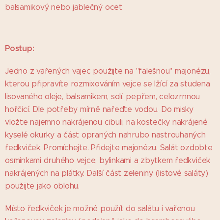
balsamikový nebo jablečný ocet
P
ostup:
Jedno z vařených vajec použijte na "falešnou" majonézu,
kterou připravíte rozmixováním vejce se lžící za studena
lisovaného oleje, balsamikem, solí, pepřem, celozrnnou
hořčicí. Dle potřeby mírně nařeďte vodou. Do misky
vložte najemno nakrájenou cibuli, na kostečky nakrájené
kyselé okurky a část opraných nahrubo nastrouhaných
ředkviček. Promíchejte. Přidejte majonézu. Salát ozdobte
osminkami druhého vejce, bylinkami a zbytkem ředkviček
nakrájených na plátky. Další část zeleniny (listové saláty)
použijte jako oblohu.
Místo ředkviček je možné použít do salátu i vařenou