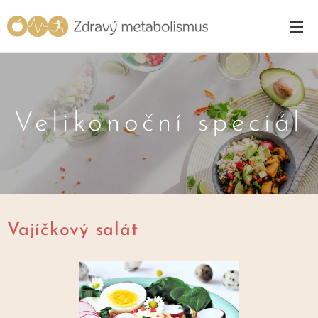
Velikonoční speciál
Vajíčkový salát