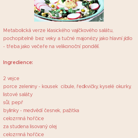
Metabolická verze klasického vajíčkového salátu,
pochopitelně bez veky a tučné majonézy jako hlavní jídlo
- třeba jako večeře na velikonoční pondělí.
I
n
gredience:
2 vejce
porce zeleniny - kousek cibule, ředkvičky, kyselé okurky,
listové saláty
sůl, pepř
bylinky - medvědí česnek, pažitka
celozrnná hořčice
za studena lisovaný olej
celozrnná hořčice