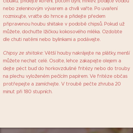
cibulku, přidejte koření, potom dýni, mrkev, podlijte vodou
nebo zeleninovým vývarem a chvíli vařte. Po uvaření
rozmixujte, vraťte do hrnce a přidejte předem
připravenou houbu shiitake v podobě chipsů. Pokud už
můžete, dochuťte lžičkou kokosového mléka. Ozdobte
dle chuti natěmi nebo bylinkami a podávejte.
Chipsy ze shiitake
: Větší houby nakrájejte na plátky, menší
můžete nechat celé. Osolte, lehce zakapejte olejem a
dejte péct buď do horkovzdušné fritézy nebo do trouby
na plechu vyloženém pečícím papírem. Ve fritéze občas
protřepejte a zamíchejte. V troubě pečte zhruba 20
minut při 180 stupních.