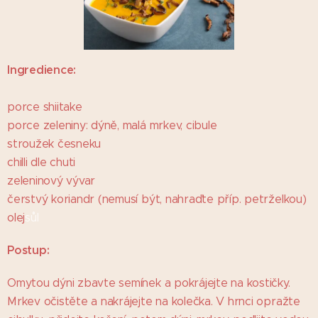
Ingredience:
porce shiitake
porce zeleniny: dýně, malá mrkev, cibule
stroužek česneku
chilli dle chuti
zeleninový vývar
čerstvý koriandr (nemusí být, nahraďte příp. petrželkou)
olej
sůl
Postup:
Omytou dýni zbavte semínek a pokrájejte na kostičky.
Mrkev očistěte a nakrájejte na kolečka. V hrnci opražte