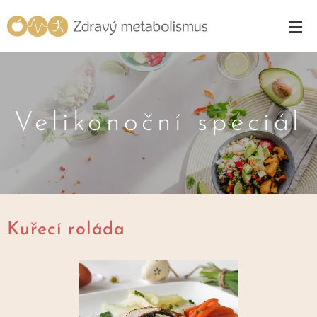
Velikonoční speciál
Kuřecí roláda