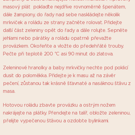
masový plát poklaďte nejdříve rovnoměrně špenátem,
dále žampiony, do řady nad sebe naskládejte několik
mrkviček a roládu ze strany začněte rolovat. Přidejte
další část zeleniny opět do řady a dále rolujte. Sepněte
jehlami nebo párátky a roládu opatrně převažte
provázkem. Okořeňte a vložte do předehřáté trouby.
Pečte při teplotě 200 °C asi 90 minut do zlatova.
Zeleninové hranolky a baby mrkvičky nechte pod poklicí
dusit do poloměkka. Přidejte je k masu až na závěr
pečení, zůstanou tak krásně šťavnaté a nasáknou šťávu z
masa.
Hotovou roládu zbavte provázku a ostrým nožem
nakrájejte na plátky. Přendejte na talíř, obložte zeleninou,
přelijte vypečenou šťávou a ozdobte bylinkami.