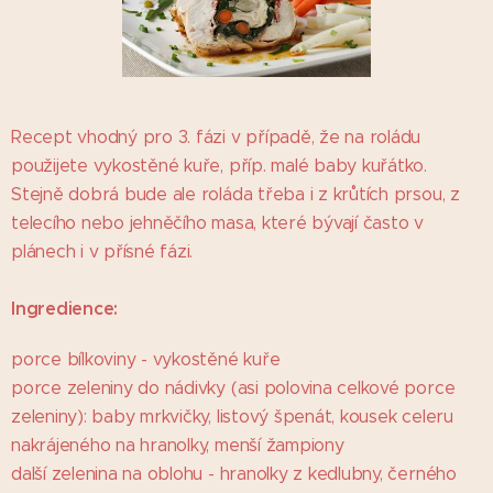
Recept vhodný pro 3. fázi v případě, že na roládu
použijete vykostěné kuře, příp. malé baby kuřátko.
Stejně dobrá bude ale roláda třeba i z krůtích prsou, z
telecího nebo jehněčího masa, které bývají často v
plánech i v přísné fázi.
I
n
gredience:
porce bílkoviny - vykostěné kuře
porce zeleniny do nádivky (asi polovina celkové porce
zeleniny): baby mrkvičky, listový špenát, kousek celeru
nakrájeného na hranolky, menší žampiony
další zelenina na oblohu - hranolky z kedlubny, černého