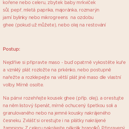
kořene nebo celeru, zbytek baby mrkviček
sůl, pepř, mletá paprika, majoránka, rozmarýn
jarní bylinky nebo mikrogreens na ozdobu
ghee (pokud už můžete), nebo olej na restování
P
ostup:
Nejdříve si připravte maso - buď opatrně vykostěte kuře
a vzniklý plát rozložte na prkénko, nebo postupně
nařežte a rozklepejte na větší plát jiné maso dle vlastní
volby. Mírně osolte.
Na pánvi rozehřejte kousek ghee (příp. olej), a orestujte
na něm listový špenát, mírně ochucený špetkou soli a
granulovaného nebo na jemné kousky nakrájeného
česneku. Zvlášť si orestujte i na plátky nakrájené
žampiony. Z celeru nakrájejte několik hranolků. Připravený