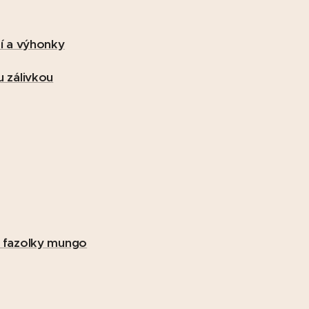
ží a výhonky
u zálivkou
y fazolky mungo