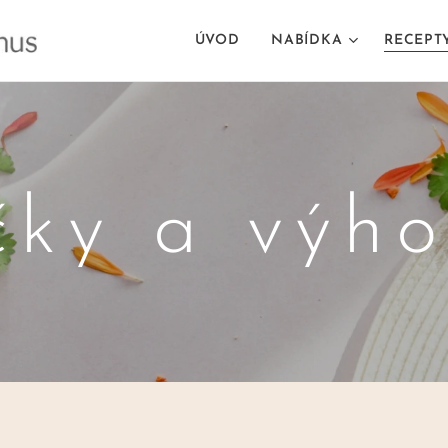
ÚVOD
NABÍDKA
RECEPT
čky a výh