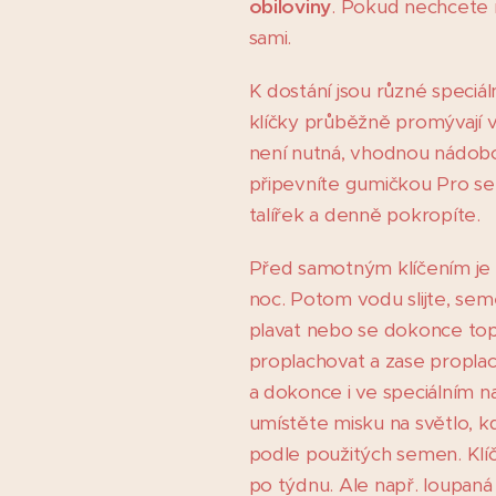
obiloviny
. Pokud nechcete m
sami.
K dostání jsou různé speciál
klíčky průběžně promývají vo
není nutná, vhodnou nádobou
připevníte gumičkou Pro semí
talířek a denně pokropíte.
Před samotným klíčením je 
noc. Potom vodu slijte, sem
plavat nebo se dokonce topi
proplachovat a zase proplacho
a dokonce i ve speciálním 
umístěte misku na světlo, k
podle použitých semen. Klí
po týdnu. Ale např. loupaná 