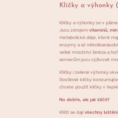
Klíčky a výhonky 
Kl
íčky a výhonky se v pláne
Jsou zdrojem
vitaminů, min
metabolické děje, které maj
enzymy a až několikanásobn
velké množství železa a hoř
semenům jsou výživově mnoh
Klíčky i zelené výhonky skv
Rostlinné klíčky konzumujte 
chcete použít klíčky v tepl
No dobře, ale jak klíčit?
Klíčit se dají
všechny luštěni