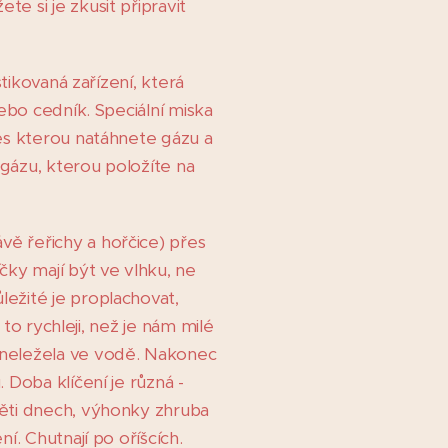
e si je zkusit připravit
tikovaná zařízení, která
ebo cedník. Speciální miska
es kterou natáhnete gázu a
 gázu, kterou položíte na
ě řeřichy a hořčice) přes
čky mají být ve vlhku, ne
ežité je proplachovat,
to rychleji, než je nám milé
 neležela ve vodě. Nakonec
 Doba klíčení je různá -
pěti dnech, výhonky zhruba
í. Chutnají po oříšcích.