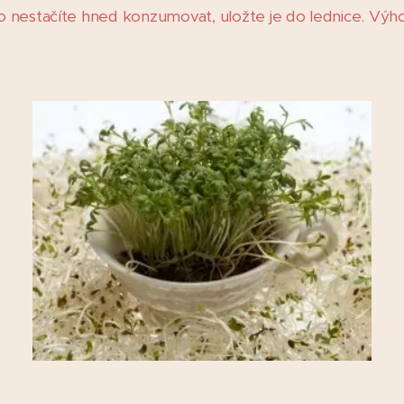
o nestačíte hned konzumovat, uložte je do lednice. Vý