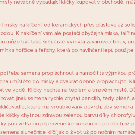
ísty nevábně vypadající klíčky kupovat v obchodě, můžet
ní misky na klíčení, od keramických přes plastové až sofis
dou. K naklíčení vám ale postačí obyčejná miska, talíř n
 může být také širší, čistě vymytá zavařovací láhev, př
nka hořčice a řeřichy, která po navlhčení lepí, použijte
potřeba semena propláchnout a namočit (s výjimkou práv
ena umístěte do misky a dvakrát denně proplachujte. Klí
t ve vodě. Klíčky nechte na teplém a tmavém místě. Důl
vat, jinak semena rychle chytají penicilín, tedy plíseň, a 
nakličovadle, které má vroubkovaný povrch, aby semena
de klíčky chytnou zdravou zelenou barvu díky chlorofylu.
čky jsou většinou připravené ke konzumaci po třech až 
semena slunečnice klíčí jak o život už po nočním namáčen