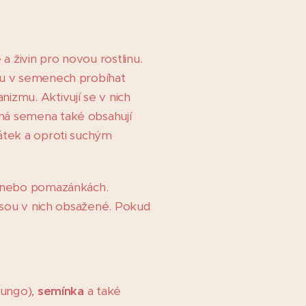
 živin pro novou rostlinu.
nou v semenech probíhat
izmu. Aktivují se v nich
ená semena také obsahují
látek a oproti suchým
ch nebo pomazánkách.
 jsou v nich obsažené. Pokud
mungo),
semínka
a také