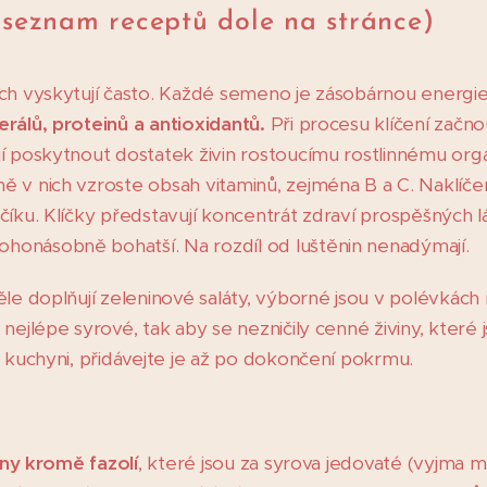
(seznam receptů dole na stránce)
ch vyskytují často. Každé semeno je zásobárnou energie a
erálů, proteinů a antioxidantů.
Při procesu klíčení zač
í poskytnout dostatek živin rostoucímu rostlinnému organ
ě v nich vzroste obsah vitaminů, zejména B a C. Naklíč
číku. Klíčky představují koncentrát zdraví prospěšných 
onásobně bohatší. Na rozdíl od luštěnin nenadýmají.
ěle doplňují zeleninové saláty, výborné jsou v polévká
nejlépe syrové, tak aby se nezničily cenné živiny, které
é kuchyni, přidávejte je až po dokončení pokrmu.
ny kromě fazolí
, které jsou za syrova jedovaté (vyjma 