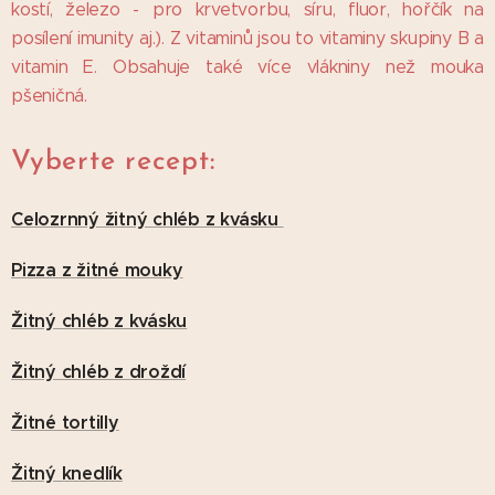
kostí, železo - pro krvetvorbu, síru, fluor, hořčík na
posílení imunity aj.). Z vitaminů jsou to vitaminy skupiny B a
vitamin E. Obsahuje také více vlákniny než mouka
pšeničná.
Vyberte recept:
Celozrnný žitný chléb z kvásk
u
Pizza z žitné mouky
Žitný chléb z kvásku
Žitný chléb z droždí
Žitné tortilly
Žitný knedlík