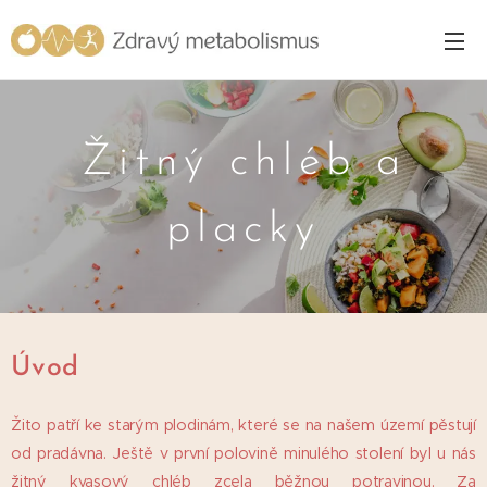
Žitný chléb a
placky
Úvod
Žito patří ke starým plodinám, které se na našem území pěstují
od pradávna. Ještě v první polovině minulého stolení byl u nás
žitný kvasový chléb zcela běžnou potravinou. Za