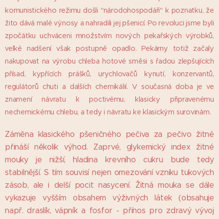
komunistického režimu došli "národohospodáři" k poznatku, že
žito dává malé výnosy a nahradili jej pšenicí. Po revoluci jsme byli
zpočátku uchváceni množstvím nových pekařských výrobků,
velké nadšení však postupně opadlo. Pekárny totiž začaly
nakupovat na výrobu chleba hotové směsi s řadou zlepšujících
přísad, kypřících prášků, urychlovačů kynutí, konzervantů,
regulátorů chuti a dalších chemikálií. V současná doba je ve
znamení návratu k poctivému, klasicky připravenému
nechemickému chlebu, a tedy i návratu ke klasickým surovinám.
Záměna klasického pšeničného pečiva za pečivo žitné
přináší několik výhod. Zaprvé, glykemický index žitné
mouky je nižší, hladina krevního cukru bude tedy
stabilnější. S tím souvisí nejen omezování vzniku tukových
zásob, ale i delší pocit nasycení. Žitná mouka se dále
vykazuje vyšším obsahem výživných látek (obsahuje
např. draslík, vápník a fosfor - přínos pro zdravý vývoj