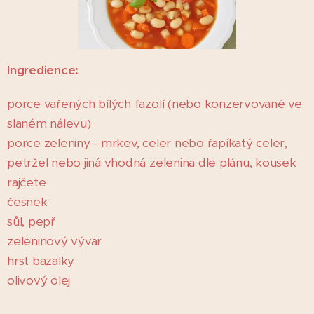
I
ngredience:
porce vařených bílých fazolí (nebo konzervované ve
slaném nálevu)
porce zeleniny - mrkev, celer nebo řapíkatý celer,
petržel nebo jiná vhodná zelenina dle plánu, kousek
rajčete
česnek
sůl, pepř
zeleninový vývar
hrst bazalky
olivový olej