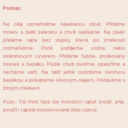
Postup:
Na oleji osmahněme nasekanou cibuli. Přidáme
mrkev a další zeleninu a chvíli opékáme. Na závěr
přidáme rajče bez slupky, které po změknutí
rozmačkáme. Poté podlijeme vodou nebo
zeleninovým vývarem. Přidáme fazole, prolisovaný
česnek a bazalku. Podle chuti osolíme, opepříme a
necháme vařit. Na talíři ještě ozdobíme čerstvou
bazalkou a pokapeme olivovým olejem. Podáváme s
žitným chlebem.
Pozn.: Od třetí fáze lze množství rajčat zvýšit, příp.
použít i rajčata konzervovaná (bez cukru).