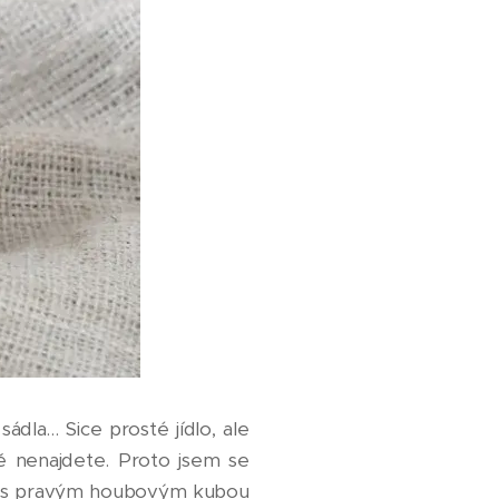
a... Sice prosté jídlo, ale
tě nenajdete. Proto jsem se
ale s pravým houbovým kubou