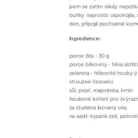
jsem se zatím nikdy nepot
buňky naprosto uspokojila, 
den, připojili pochvalné ko
Ingredience:
porce žita - 30 g
porce bílkoviny - hlíva ústři
zelenina - hřibovité houby (
stroužek česneku
sůl, pepř, majoránka, kmín
houbové koření pro zvýrazn
za studena lisovaný olej
na salát: kysané zelí, polovin