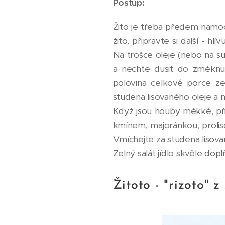
Postup:
Žito je třeba předem namoči
žito, připravte si další - hl
Na trošce oleje (nebo na suc
a nechte dusit do změknutí
polovina celkové porce ze
studena lisovaného oleje a 
Když jsou houby měkké, při
kmínem, majoránkou, proli
Vmíchejte za studena lisovan
Zelný salát jídlo skvěle dopl
Žitoto - "rizoto" z 