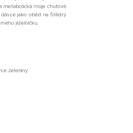
a metabolická moje chuťové
ní dávce jako oběd na Štědrý
 mého jídelníčku.
rce zeleniny