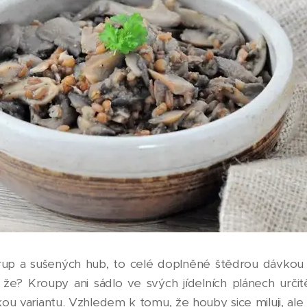
up a sušených hub, to celé doplněné štědrou dávkou sádl
že? Kroupy ani sádlo ve svých jídelních plánech urči
ckou variantu. Vzhledem k tomu, že houby sice miluji, 