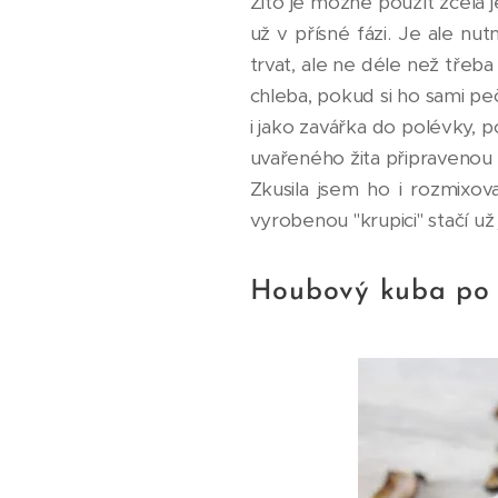
Žito je možné použít zcela 
už v přísné fázi. Je ale nu
trvat, ale ne déle než třeba
chleba, pokud si ho sami pe
i jako zavářka do polévky, 
uvařeného žita připravenou 
Zkusila jsem ho i rozmixo
vyrobenou "krupici" stačí už
Houbový kuba po 