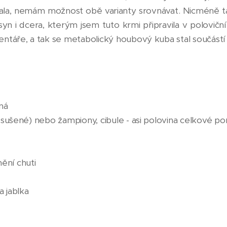
kala, nemám možnost obě varianty srovnávat. Nicméně t
syn i dcera, kterým jsem tuto krmi připravila v polovič
mentáře, a tak se metabolický houbový kuba stal součástí
čná
i sušené) nebo žampiony, cibule - asi polovina celkové po
ění chuti
a jablka