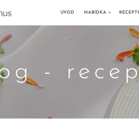
ÚVOD
NABÍDKA
RECEPT
og - rece