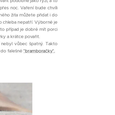
ařit podobně jako rýži, a to
přes noc. Vaření bude chvíli
eného žita můžete přidat i do
o chleba nepatří. Výborné je
to případ je dobré mít porci
ky a krátce povařit.
 nebyl vůbec špatný. Takto
a do falešné
"bramboračky".