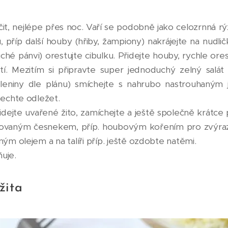
t, nejlépe přes noc. Vaří se podobně jako celozrnná rý
ívu, příp další houby (hřiby, žampiony) nakrájejte na nudli
hé pánvi) orestujte cibulku. Přidejte houby, rychle ores
. Mezitím si připravte super jednoduchý zelný salát -
leniny dle plánu) smíchejte s nahrubo nastrouhaným j
nechte odležet.
dejte uvařené žito, zamíchejte a ještě společně krátc
sovaným česnekem, příp. houbovým kořením pro zvýraz
ým olejem a na talíři příp. ještě ozdobte natěmi.
ňuje.
žita