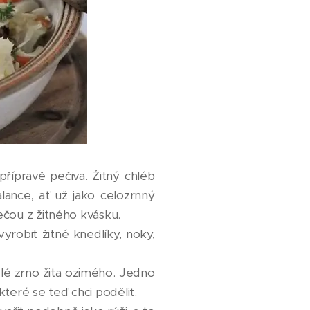
ípravě pečiva. Žitný chléb
lance, ať už jako celozrnný
ečou z žitného kvásku.
vyrobit žitné knedlíky, noky,
elé zrno žita ozimého. Jedno
které se teď chci podělit.