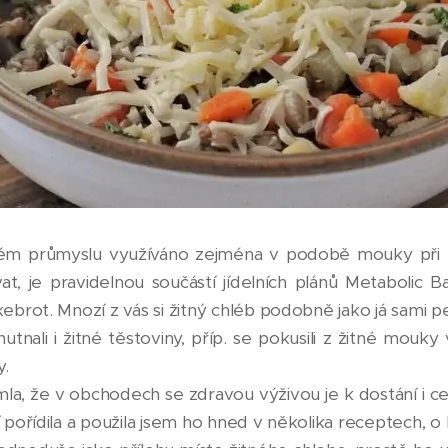
kém průmyslu využíváno zejména v podobě mouky při př
t, je pravidelnou součástí jídelních plánů Metabolic Ba
ebrot. Mnozí z vás si žitný chléb podobně jako já sami p
nali i žitné těstoviny, příp. se pokusili z žitné mouky 
y.
la, že v obchodech se zdravou výživou je k dostání i c
 pořídila a použila jsem ho hned v několika receptech, o 