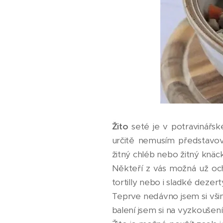
Žito
seté je v potravinářs
určitě nemusím představova
žitný chléb nebo žitný knäck
Někteří z vás možná už ochut
tortilly nebo i sladké dezert
Teprve nedávno jsem si všim
balení jsem si na vyzkoušení