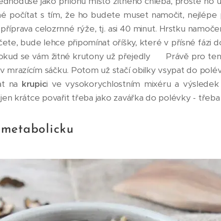
jednoduše jako přílohu místo žitného chleba, prostě ho uv
tné počítat s tím, že ho budete muset namočit, nejlépe 
 příprava celozrnné rýže, tj. asi 40 minut. Hrstku namoč
čete, bude lehce připomínat oříšky, které v přísné fázi d
pokud se vám žitné krutony už přejedly 😊 Právě pro ten
v mrazícím sáčku. Potom už stačí obilky vsypat do polév
vat na
krupic
i ve vysokorychlostním mixéru a výsledek
 jen krátce povařit třeba jako zavářka do polévky - třeb
metabolicku