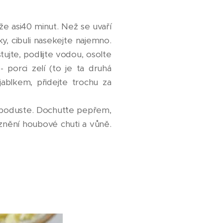
že asi40 minut. Než se uvaří
čky, cibuli nasekejte najemno.
tujte, podlijte vodou, osolte
 porci zelí (to je ta druhá
ablkem, přidejte trochu za
e poduste. Dochuťte pepřem,
nění houbové chuti a vůně.