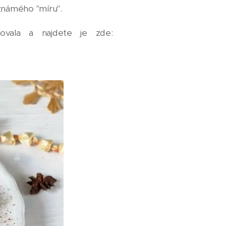
známého "míru".
vala a najdete je zde: