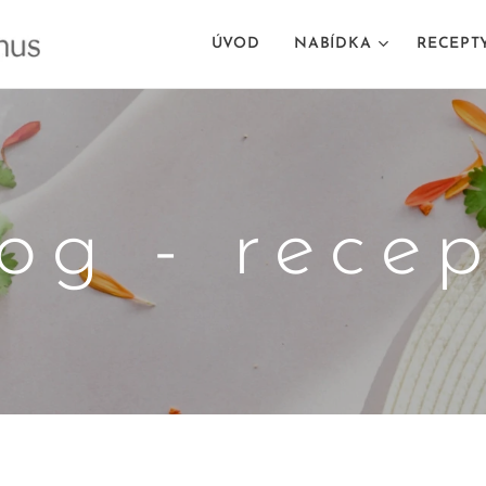
ÚVOD
NABÍDKA
RECEPT
og - rece