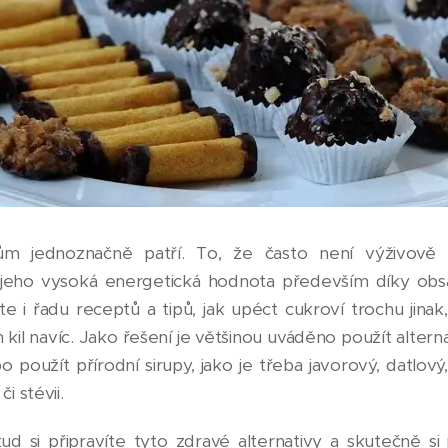
m jednoznačně patří. To, že často není výživově 
jeho vysoká energetická hodnota především díky obs
te i řadu receptů a tipů, jak upéct cukroví trochu jinak
l navíc. Jako řešení je většinou uváděno použít alternat
použít přírodní sirupy, jako je třeba javorový, datlový
i stévii.
 si připravíte tyto zdravé alternativy a skutečně si