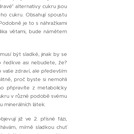
avé" alternativy cukru jsou
ého cukru. Obsahují spoustu
 Podobně je to s náhražkami
olika větami, bude námětem
usí být sladké, jinak by se
o ředkve asi nebudete, že?
o vaše zdraví, ale především
itně, proč byste si nemohli
o připravíte z metabolicky
 cukru v různé podobě svému
 minerálních látek.
vují již ve 2. přísné fázi,
chávám, mírně sladkou chuť