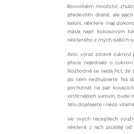
libovolném množství, zhubn
především drahé, ale jejic
kalorií, některé mají doko
másla např. kokosovým tuk
některého z mých dalších s
Ano, výraz zdravé cukroví 
přece nejednalo o cukroví
Rozhodně se nedá říct, že b
po něm nezhubnete. Na druh
pochutnat na pár kouscích
vstřícnějších surovin, bud
tělu dopřejete i něco vitam
Ve svých receptech využívá
některé z nich později od