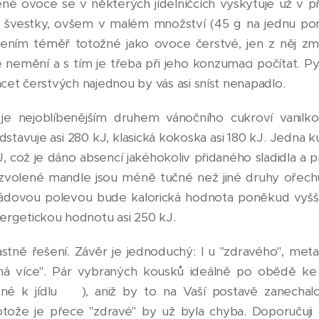
é ovoce se v některých jídelníčcích vyskytuje už v př
švestky, ovšem v malém množství (45 g na jednu porc
ožením téměř totožné jako ovoce čerstvé, jen z něj zmi
e nemění a s tím je třeba při jeho konzumaci počítat. P
acet čerstvých najednou by vás asi sníst nenapadlo.
je nejoblíbenějším druhem vánočního cukroví vanilko
dstavuje asi 280 kJ, klasická kokoska asi 180 kJ. Jedna k
, což je dáno absencí jakéhokoliv přidaného sladidla 
zvolené mandle jsou méně tučné než jiné druhy ořechů
oládovou polevou bude kalorická hodnota poněkud vyšší
rgetickou hodnotu asi 250 kJ.
lastně řešení. Závěr je jednoduchý: I u "zdravého", metab
 více". Pár vybraných kousků ideálně po obědě ke s
é k jídlu 😊), aniž by to na Vaší postavě zanechalo
rotože je přece "zdravé" by už byla chyba. Doporučuji