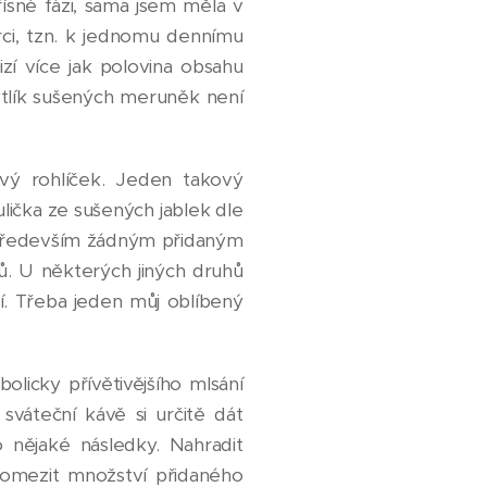
ísné fázi, sama jsem měla v
i, tzn. k jednomu dennímu
zí více jak polovina obsahu
ytlík sušených meruněk není
vý rohlíček. Jeden takový
ulička ze sušených jablek dle
a především žádným přidaným
. U některých jiných druhů
. Třeba jeden můj oblíbený
olicky přívětivějšího mlsání
váteční kávě si určitě dát
 nějaké následky. Nahradit
 omezit množství přidaného