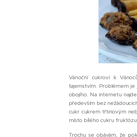
Vánoční cukroví k Vánoců
tajemstvím. Problémem je 
obojího. Na internetu najde
především bez nežádoucích ki
cukr cukrem třtinovým nebo 
místo bílého cukru fruktózu č
Trochu se obávám, že pokud