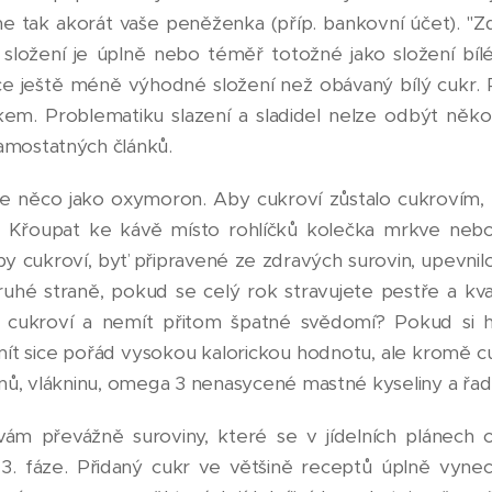
e tak akorát vaše peněženka (příp. bankovní účet). "Zdr
h složení je úplně nebo téměř totožné jako složení bíl
nce ještě méně výhodné složení než obávaný bílý cukr.
em. Problematiku slazení a sladidel nelze odbýt něk
amostatných článků.
je něco jako oxymoron. Aby cukroví zůstalo cukrovím, m
. Křoupat ke kávě místo rohlíčků kolečka mrkve neb
y cukroví, byť připravené ze zdravých surovin, upevnil
é straně, pokud se celý rok stravujete pestře a kval
 cukroví a nemít přitom špatné svědomí? Pokud si h
e mít sice pořád vysokou kalorickou hodnotu, ale kromě
ínů, vlákninu, omega 3 nenasycené mastné kyseliny a řadu
m převážně suroviny, které se v jídelních plánech obje
 3. fáze. Přidaný cukr ve většině receptů úplně vyne