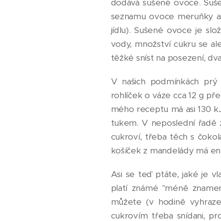
dodává sušené ovoce. Sušen
seznamu ovoce meruňky a 
jídlu). Sušené ovoce je sl
vody, množství cukru se al
těžké sníst na posezení, dv
V našich podmínkách prý 
rohlíček o váze cca 12 g pře
mého receptu má asi 130 kJ
tukem. V neposlední řadě 
cukroví, třeba těch s čok
košíček z mandelády má ene
Asi se teď ptáte, jaké je v
platí známé "méně znamená
můžete (v hodině vyhrazen
cukrovím třeba snídani, p