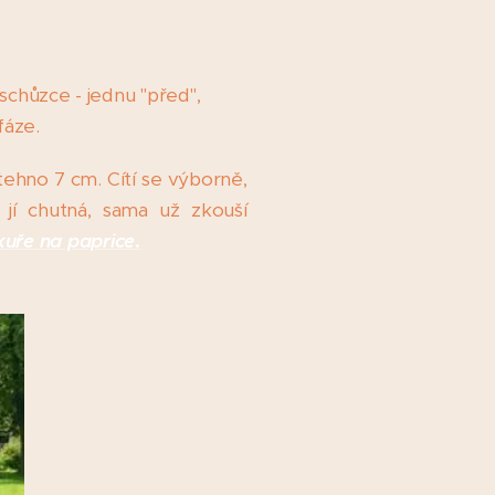
 schůzce - jednu "před",
fáze.
tehno 7 cm. Cítí se výborně,
 jí chutná, sama už zkouší
kuře na paprice
.