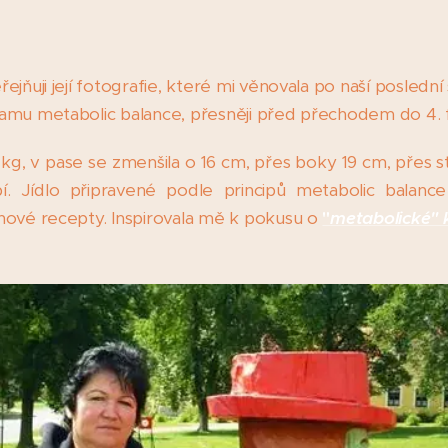
jňuji její fotografie, které mi věnovala po naší poslední
amu metabolic balance, přesněji před přechodem do 4. 
kg, v pase se zmenšila o 16 cm, přes boky 19 cm, přes s
. Jídlo připravené podle principů metabolic balance
nové recepty. Inspirovala mě k pokusu o
"
metabolické" 