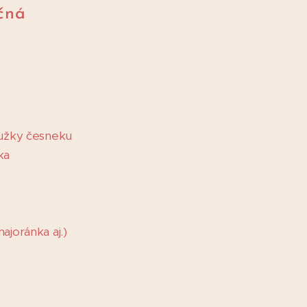
čná
oužky česneku
ka
ajoránka aj.)