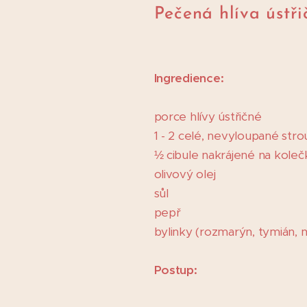
Pečená hlíva ústři
Ingredience:
porce hlívy ústřičné
1 - 2 celé, nevyloupané str
½ cibule nakrájené na koleč
olivový olej
sůl
pepř
bylinky (rozmarýn, tymián, m
Postup: