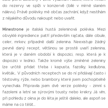
do rezervy ve spíži v konzervě (bílé v mírně slaném
nálevu). Právě polévky mě občas zachrání, když nestíhám
z nějakého důvodu nakoupit nebo uvařit.
Minestrone
je italská hustá zeleninová polévka. Mezi
obvyklé ingredience patří především rajčata, dále cibule,
celer, mrkev, případně další zelenina. Neexistuje žádný
pevně daný recept, většinou se prostě uvaří zelenina,
která je v daném období k dispozici, resp. která je k
dispozici v lednici. Takže kromě výše zmíněné zeleniny
lze určitě přidat třeba i kapusta, fazolky, kedlubna,
květák... V původních receptech se do ní přidávají často i
těstoviny, rýže, nebo brambory, které jsem pochopitelně
vynechala. Připravila jsem dvě verze polévky - zimní s
fazolemi a letní se sýrovými tousty nebo krekry. Já vím,
při pohledu z okna je do léta je ještě daleko, ale aspoň se
máme na co těšit...