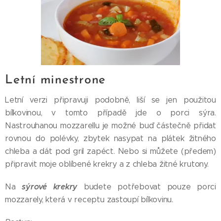
Letní minestrone
Letní verzi připravuji podobně, liší se jen použitou
bílkovinou, v tomto případě jde o porci sýra.
Nastrouhanou mozzarellu je možné buď částečně přidat
rovnou do polévky, zbytek nasypat na plátek žitného
chleba a dát pod gril zapéct. Nebo si můžete (předem)
připravit moje oblíbené krekry a z chleba žitné krutony.
sýrové krekry
Na
budete potřebovat pouze porci
mozzarely, která v receptu zastoupí bílkovinu.