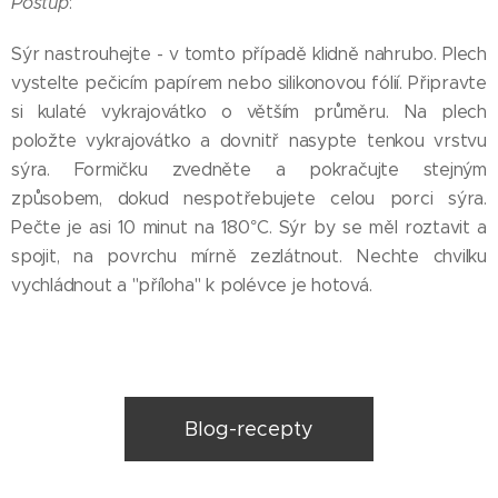
Postup
:
Sýr nastrouhejte - v tomto případě klidně nahrubo. Plech
vystelte pečicím papírem nebo silikonovou fólií. Připravte
si kulaté vykrajovátko o větším průměru. Na plech
položte vykrajovátko a dovnitř nasypte tenkou vrstvu
sýra. Formičku zvedněte a pokračujte stejným
způsobem, dokud nespotřebujete celou porci sýra.
Pečte je asi 10 minut na 180°C. Sýr by se měl roztavit a
spojit, na povrchu mírně zezlátnout. Nechte chvilku
vychládnout a "příloha" k polévce je hotová.
Blog-recepty