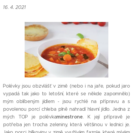
16. 4. 2021
Polévky jsou obzvlášť v zimě (nebo i na jaře, pokud jaro
vypadá tak jako to letošní, které se někde zapomnělo)
mým oblíbeným jídlem - jsou rychlé na přípravu a s
povolenou porcí chleba plně nahradí hlavní jídlo. Jedna z
minestrone
mých TOP je polévka
. K její přípravě je
potřeba jen trocha zeleniny, která většinou v lednici je.
Jako porci bílkoviny v zimě využívám fazole, které mívám