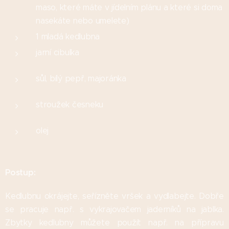
maso, které máte v jídelním plánu a které si doma
nasekáte nebo umelete)
1 mladá kedlubna
jarní cibulka
sůl, bílý pepř, majoránka
stroužek česneku
olej
Postup:
Kedlubnu okrájejte, seřízněte vršek a vydlabejte. Dobře
se pracuje např. s vykrajovačem jaderníků na jablka.
Zbytky kedlubny můžete použít např. na přípravu