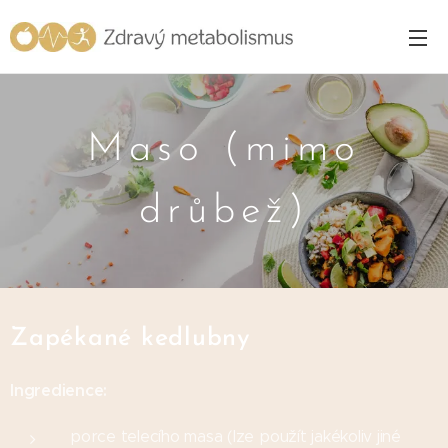
Maso (mimo
drůbež)
Zapékané kedlubny
Ingredience:
porce telecího masa (lze použít jakékoliv jiné