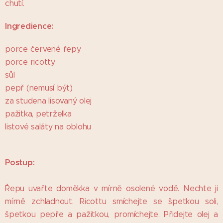
chutí.
I
ngredience:
porce červené řepy
porce ricotty
sůl
pepř (nemusí být)
za studena lisovaný olej
pažitka, petrželka
listové saláty na oblohu
Postup:
Řepu uvařte doměkka v mírně osolené vodě. Nechte ji
mírně zchladnout. Ricottu smíchejte se špetkou soli,
špetkou pepře a pažitkou, promíchejte. Přidejte olej a