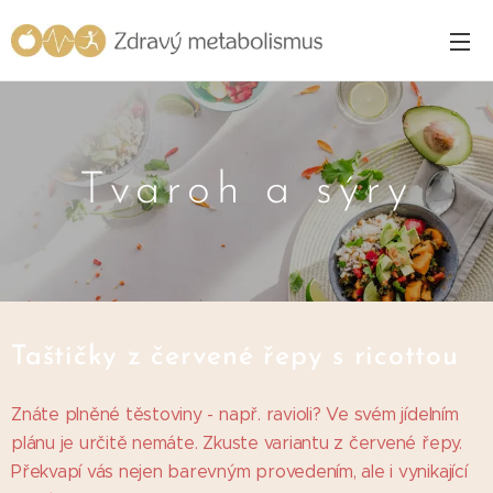
Tvaroh a sýry
Taštičky z červené řepy s ricottou
Znáte plněné těstoviny - např. ravioli? Ve svém jídelním
plánu je určitě nemáte. Zkuste variantu z červené řepy.
Překvapí vás nejen barevným provedením, ale i vynikající