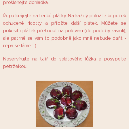
prošlehejte dohladka.
Řepu krájejte na tenké plátky. Na každý položte kopeček
ochucené ricotty a přiložte další plátek. Můžete se
pokusit i plátek přehnout na polovinu (do podoby ravioli),
ale patrně se vám to podobně jako mně nebude dařit -
řepa se láme :-)
Naservírujte na talíř do salátového lůžka a posypejte
petrželkou.