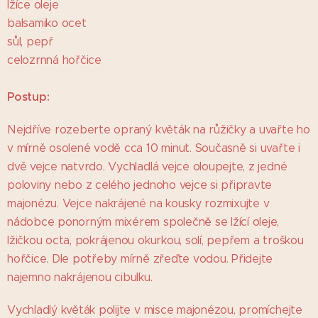
lžíce oleje
balsamiko ocet
sůl, pepř
celozrnná hořčice
Postup:
Nejdříve rozeberte opraný květák na růžičky a uvařte ho
v mírně osolené vodě cca 10 minut. Současně si uvařte i
dvě vejce natvrdo. Vychladlá vejce oloupejte, z jedné
poloviny nebo z celého jednoho vejce si připravte
majonézu. Vejce nakrájené na kousky rozmixujte v
nádobce ponorným mixérem společně se lžící oleje,
lžičkou octa, pokrájenou okurkou, solí, pepřem a troškou
hořčice. Dle potřeby mírně zřeďte vodou. Přidejte
najemno nakrájenou cibulku.
Vychladlý květák polijte v misce majonézou, promíchejte