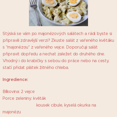
Stýská se vám po majonézových salátech a rádi byste si
připravili zdravější verzi? Zkuste salát z vařeného květáku
s "majonézou" z vařeného vejce. Doporučuji salát
připravit dopředu a nechat zaležet do druhého dne.
Vhodný i do krabičky s sebou do práce nebo na cesty,
stačí přidat plátek žitného chleba.
Ingredience:
Bílkovina: 2 vejce
Porce zeleniny: květák
kousek cibule, kyselá okurka na
majonézu