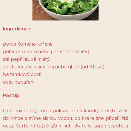
Ingredience:
porce černého kořene
polníček (rukola nebo jiné listové saláty)
sůl, pepř hrubě mletý
za studena lisovaný olej nebo ghee (od 3.fáze)
balzamikový ocet
ocet na vaření
Postup:
Očistěný černý kořen pokrájejte na kousky a dejte vařit
do hrnce s mírně slanou vodou, do které jste přidali lžíci
octa. Vařte přibližně 20 minut. Uvařený kořen sceďte a