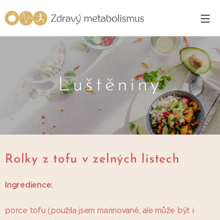
Luštěniny
Rolky z tofu v zelných listech
Ingredience:
porce tofu (použila jsem marinované, ale může být i