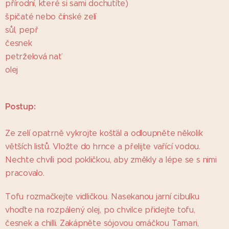
přírodní, které si sami dochutíte)
špičaté nebo čínské zelí
sůl, pepř
česnek
petrželová nať
olej
Postup:
Ze zelí opatrně vykrojte košťál a odloupněte několik
větších listů. Vložte do hrnce a přelijte vařící vodou.
Nechte chvíli pod pokličkou, aby změkly a lépe se s nimi
pracovalo.
Tofu rozmačkejte vidličkou. Nasekanou jarní cibulku
vhoďte na rozpálený olej, po chvilce přidejte tofu,
česnek a chilli. Zakápněte sójovou omáčkou Tamari,