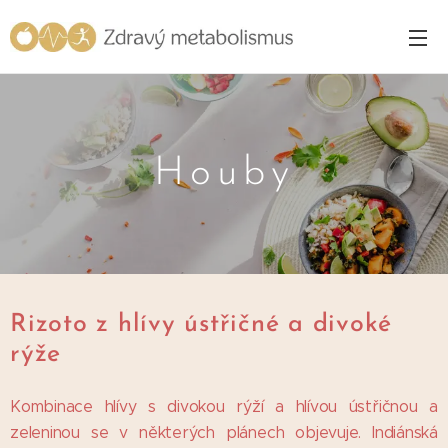
Houby
Rizoto z hlívy ústřičné a divoké
rýže
Kombinace hlívy s divokou rýží a hlívou ústřičnou a
zeleninou se v některých plánech objevuje. Indiánská