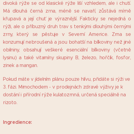
divoká rýže se od klasické rýže liší vzhledem, ale i chutí.
Má dlouhá černá zrna, méně se navaří, zůstává mírně
křupavá a její chuť je výraznější. Fakticky se nejedná o
rýži, ale o příbuzný druh trav s tenkými dlouhými černými
zrny, který se pěstuje v Severní Americe. Zrna se
konzumují nebroušená a jsou bohatší na bílkoviny než jiné
obilniny, obsahují veškeré esenciální bílkoviny (včetně
lysinu) a také vitamíny skupiny B, železo, hořčík, fosfor,
zinek a mangan.
Pokud máte v jídelním plánu pouze hlívu, přidáte si rýži ve
3. fázi. Mimochodem - v prodejnách zdravé výživy je k
dostání i přírodní rýže kulatozrnná, určená speciálně na
rizoto.
Ingredience
: