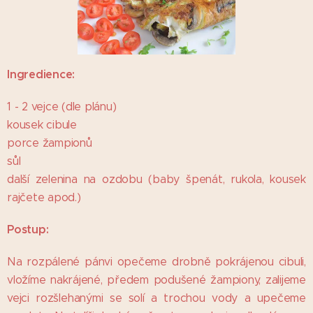
Ingredience:
1 - 2 vejce (dle plánu)
kousek cibule
porce žampionů
sůl
další zelenina na ozdobu (baby špenát, rukola, kousek
rajčete apod.)
Postup:
Na rozpálené pánvi opečeme drobně pokrájenou cibuli,
vložíme nakrájené, předem podušené žampiony, zalijeme
vejci rozšlehanými se solí a trochou vody a upečeme