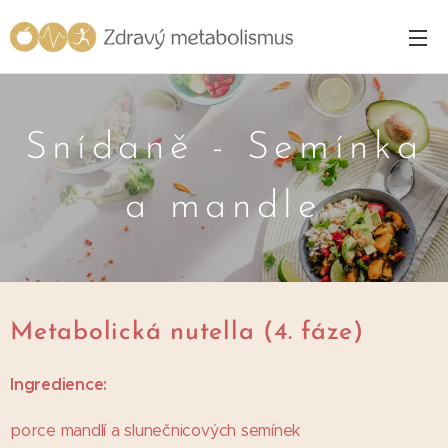
Snídaně - Semínka
a mandle
Metabolická nutella (4. fáze)
Ingredience:
porce mandlí a slunečnicových semínek