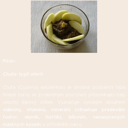
Pozn.:
Chufa- tygří ořech
Chufa (Cyperus esculentus) je drobná podzemní hlíza
hnědé barvy se zvrásněným povrchem připomínající malý
seschlý lískový oříšek. Vyznačuje vysokým obsahem
vlákniny, vitamínů, minerálů (obsahuje především
fosfor, vápník, hořčík), bílkovin, nenasycených
mastných kyselin
a přírodního cukru.