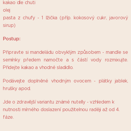
kakao dle chuti
olej
pasta z chufy - 1 lžička (příp. kokosový cukr, javorový
sirup)
Postup:
Připravte si mandeládu obvyklým způsobem - mandle se
semínky předem namočte a s částí vody rozmixujte.
Přidejte kakao a vhodné sladidlo.
Podávejte doplněné vhodným ovocem - plátky jablek,
hrušky apod.
Jde o zdravější variantu známé nutelly - vzhledem k
nutnosti mírného doslazení použitelnou raději až od 4.
fáze.