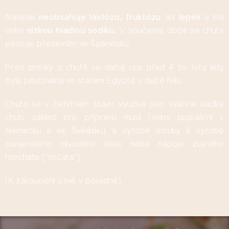
neobsahuje laktózu, fruktózu
lepek
Naopak
ani
a má
nízkou hladinu sodíku.
velmi
V současné době se chufa
pěstuje především ve Španělsku.
První zmínky o chufě se datují cca před 4 tis. lety, kdy
byla pěstována ve starém Egyptě v deltě Nilu.
Chufa se v čerstvém stavu využívá jako svačina sladké
chuti, základ pro přípravu müsli (velmi populární v
Německu a ve Švédsku), k výrobě mouky, k výrobě
panenského olivového oleje nebo nápoje zvaného
horchata ["orčata"].
(K zakoupení u mě v poradně)