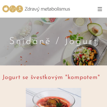
Snídaně / Jogurt
Jogurt se švestkovým "kompotem"