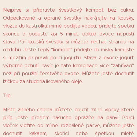
Nejprve si připravte švestkový kompot bez cukru.
Odpeckované a oprané švestky nakrájejte na kousky,
vložte do kastrolku, mírně podlijte vodou, přidejte špetku
skořice a poduste asi 5 minut, dokud ovoce nepustí
šťávu. Pár kousků švestky si můžete nechat stranou na
ozdobu. Ještě teplý "kompot" přidejte do misky, kam jste
si mezitím připravili porci jogurtu. Šťáva z ovoce jogurt
výborně ochutí, navíc je tato kombinace více "zahřívací"
než při použití čerstvého ovoce. Můžete ještě dochutit
lžičkou za studena lisovaného oleje.
Tip:
Místo žitného chleba můžete použít žitné vločky, které
příp. ještě předem nasucho opražíte na pánvi. Porci
vloček vložíte do mírně rozpálené pánve, můžete ještě
dochutit kakaem, skořicí nebo špetkou mleté