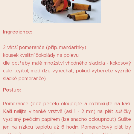
Ingredience:
2 větší pomeranče (příp. mandarinky)
kousek kvalitní čokolády na polevu
dle potřeby malé množství vhodného sladidla - kokosový
cukr, xylitol, med (lze vynechat, pokud vyberete vyzrálé
sladké pomeranče)
Postup:
Pomeranče (bez pecek) oloupejte a rozmixujte na kaši.
Kaši nalijte v tenké vrstvě (asi 1 - 2 mm) na plát sušičky
vystlaný pečicím papírem (lze snadno odloupnout). Sušte
jen na nízkou teplotu až 6 hodin. Pomerančový plát by