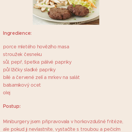
Ingredience:
porce mletého hovězího masa
stroužek česneku
sůl, pepř, špetka pálivé papriky
půl lžičky sladké papriky
bílé a červené zelí a mrkev na salát
balsamikový ocet
olej
Postup:
Miniburgery jsem připravovala v horkovzdušné fritéze,
ale pokud ji nevlastníte, vystačíte s troubou a pečicím