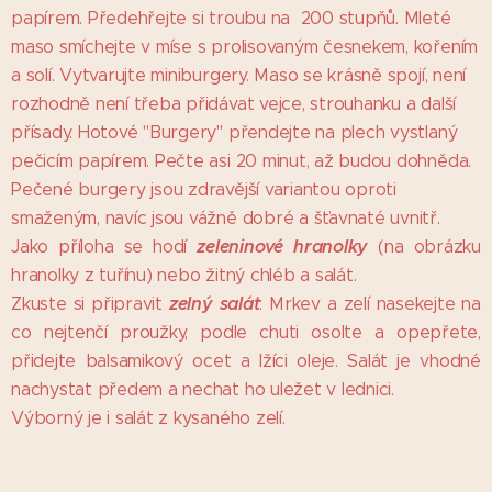
papírem.
Předehřejte si troubu na 200 stupňů. Mleté
maso smíchejte v míse s prolisovaným česnekem, kořením
a solí. Vytvarujte miniburgery. Maso se krásně spojí, není
rozhodně není třeba přidávat vejce, strouhanku a další
přísady. Hotové "Burgery" přendejte na plech vystlaný
pečicím papírem. Pečte asi 20 minut, až budou dohněda.
Pečené burgery jsou zdravější variantou oproti
smaženým, navíc jsou vážně dobré a šťavnaté uvnitř.
zeleninové hranolky
Jako příloha se hodí
(na obrázku
hranolky z tuřínu) nebo žitný chléb a salát.
zelný salát
Zkuste si připravit
: Mrkev a zelí nasekejte na
co nejtenčí proužky, podle chuti osolte a opepřete,
přidejte balsamikový ocet a lžíci oleje. Salát je vhodné
nachystat předem a nechat ho uležet v lednici.
Výborný je i salát z kysaného zelí.