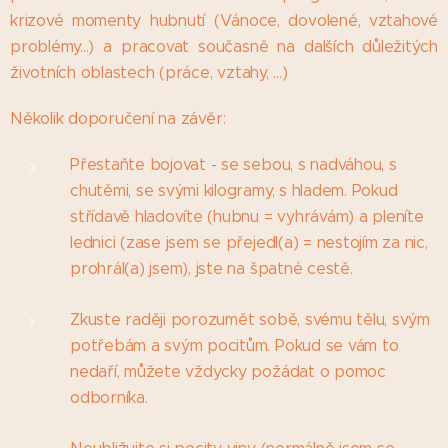
krizové momenty hubnutí (Vánoce, dovolené, vztahové
problémy...) a pracovat současně na dalších důležitých
životních oblastech (práce, vztahy, ...)
Několik doporučení na závěr:
Přestaňte bojovat - se sebou, s nadváhou, s
chutěmi, se svými kilogramy, s hladem. Pokud
střídavě hladovíte (hubnu = vyhrávám) a pleníte
lednici (zase jsem se přejedl(a) = nestojím za nic,
prohrál(a) jsem), jste na špatné cestě.
Zkuste raději porozumět sobě, svému tělu, svým
potřebám a svým pocitům. Pokud se vám to
nedaří, můžete vždycky požádat o pomoc
odborníka.