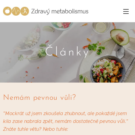
Články
Nemám pevnou vůli?
"Mockrát už jsem zkoušela zhubnout, ale pokaždé jsem
kila zase nabrala zpět, nemám dostatečně pevnou vůli."
Znáte tuhle větu? Nebo tuhle: