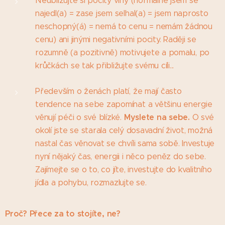
Neubližujte si pocity viny (normálně jsem se
najedl(a) = zase jsem selhal(a) = jsem naprosto
neschopný(á) = nemá to cenu = nemám žádnou
cenu) ani jinými negativními pocity. Raději se
rozumně (a pozitivně) motivujete a pomalu, po
krůčkách se tak přibližujte svému cíli...
Především o ženách platí, že mají často
tendence na sebe zapomínat a většinu energie
Myslete na sebe.
věnují péči o své blízké.
O své
okolí jste se starala celý dosavadní život, možná
nastal čas věnovat se chvíli sama sobě. Investuje
nyní nějaký čas, energii i něco peněz do sebe.
Zajímejte se o to, co jíte, investujte do kvalitního
jídla a pohybu, rozmazlujte se.
Proč? Přece za to stojíte, ne?