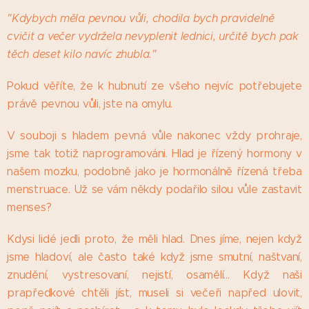
"Kdybych měla pevnou vůli, chodila bych pravidelně
cvičit a večer vydržela nevyplenit lednici, určitě bych pak
těch deset kilo navíc zhubla."
Pokud věříte, že k hubnutí ze všeho nejvíc potřebujete
právě pevnou vůli, jste na omylu.
V souboji s hladem pevná vůle nakonec vždy prohraje,
jsme tak totiž naprogramováni. Hlad je řízený hormony v
našem mozku, podobně jako je hormonálně řízená třeba
menstruace. Už se vám někdy podařilo silou vůle zastavit
menses?
Kdysi lidé jedli proto, že měli hlad. Dnes jíme, nejen když
jsme hladoví, ale často také když jsme smutní, naštvaní,
znudění, vystresovaní, nejistí, osamělí... Když naši
prapředkové chtěli jíst, museli si večeři napřed ulovit,