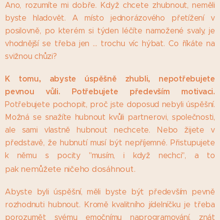
Ano, rozumíte mi dobře. Když chcete zhubnout, neměli
byste hladovět. A místo jednorázového přetížení v
posilovně, po kterém si týden léčíte namožené svaly, je
vhodnější se třeba jen ... trochu víc hýbat. Co říkáte na
svižnou chůzi?
K tomu, abyste úspěšně zhubli, nepotřebujete
pevnou vůli. Potřebujete především motivaci.
Potřebujete pochopit, proč jste doposud nebyli úspěšní.
Možná se snažíte hubnout kvůli partnerovi, společnosti,
ale sami vlastně hubnout nechcete. Nebo žijete v
představě, že hubnutí musí být nepříjemné. Přistupujete
k němu s pocity "musím, i když nechci", a to
nemůžete ničeho dosáhnout.
pak
Abyste byli úspěšní, měli byste být především pevně
rozhodnuti hubnout. Kromě kvalitního jídelníčku je třeba
porozumět svému emočnímu naprogramování, znát