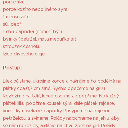
porce lilku
porce kozího nebo jiného sýra
1 menší rajče
sůl, pepř
1 chilli paprička (nemusí být)
bylinky (petržel, máta meduňka aj.)
stroužek česneku
lžíce olivového oleje
Postup:
Lilek očistíme, ukrojíme konce a nakrájíme ho podélně na
plátky cca 0,7 cm silné. Rychle opečeme na grilu.
Rozložíme na talíř, lehce osolíme a opepříme. Na každý
plátek lilku položíme kousek sýra, dále plátek rajčete,
kousíčky nasekané papričky. Posypeme nakrájenou
petrželkou a svineme. Rolády napíchneme na jehlu, aby
se nám nerozjely, a dáme na chvíli zpět na gril. Rolády