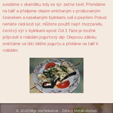
sundáme v okamžiku, kdy se sýr začne tavit. Přendáme
na talíř a přelijeme olejem smíchaným s prolisovaným
česnekem a nasekanými bylinkami, solí a pepřem. Pokud
nemáte rádi kozí sýr, můžete použít např. mozzarellu,
čerstvý sýr s bylinkami apod. Od 3. fáze je možné
připravit k roládám jogurtový dip: Olejovou zálivku
smícháme se lžící bílého jogurtu a přidáme na talíř k
roládám.
© 2020 Mgr. Iva Nekulová - Zdravý Metabolismus