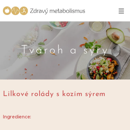
Tvaroh a sýry
Lilkové rolády s kozím sýrem
Ingredience: