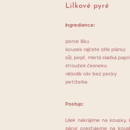
Lilkové pyré
Ingredience:
porce lilku
kousek rajčete (dle plánu)
sůl, pepř, mletá sladká papr
stroužek česneku
několik oliv bez pecky
petrželka
Postup:
Lilek nakrájíme na kousky
pánvi orestujeme na kousk