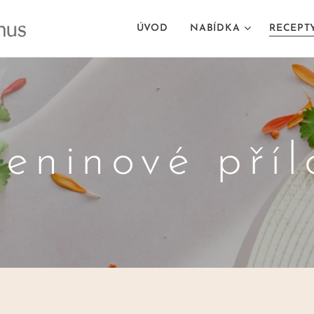
ÚVOD
NABÍDKA
RECEPT
leninové příl