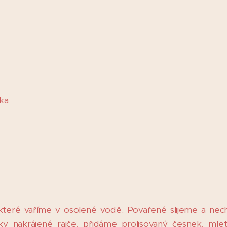
ika
, které vaříme v osolené vodě. Povařené slijeme a ne
y nakrájené rajče, přidáme prolisovaný česnek, mleto