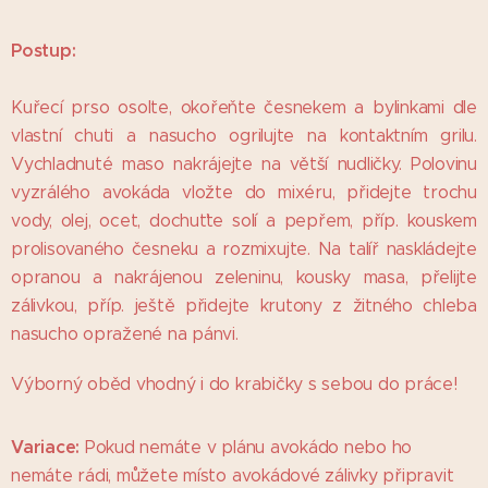
Postup:
Kuřecí prso osolte, okořeňte česnekem a bylinkami dle
vlastní chuti a nasucho ogrilujte na kontaktním grilu.
Vychladnuté maso nakrájejte na větší nudličky. Polovinu
vyzrálého avokáda vložte do mixéru, přidejte trochu
vody, olej, ocet, dochuťte solí a pepřem, příp. kouskem
prolisovaného česneku a rozmixujte. Na talíř naskládejte
opranou a nakrájenou zeleninu, kousky masa, přelijte
zálivkou, příp. ještě přidejte krutony z žitného chleba
nasucho opražené na pánvi.
Výborný oběd vhodný i do krabičky s sebou do práce!
Variace:
Pokud nemáte v plánu avokádo nebo ho
nemáte rádi, můžete místo avokádové zálivky připravit