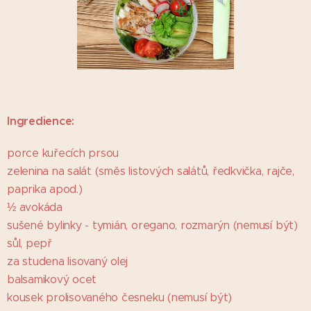
Ingredience:
porce kuřecích prsou
zelenina na salát (směs listových salátů, ředkvička, rajče,
paprika apod.)
½ avokáda
sušené bylinky - tymián, oregano, rozmarýn (nemusí být)
sůl, pepř
za studena lisovaný olej
balsamikový ocet
kousek prolisovaného česneku (nemusí být)