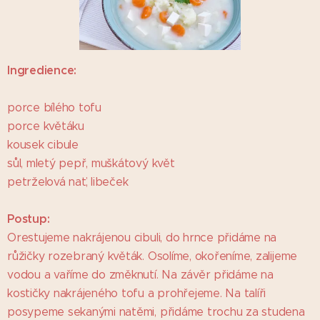
I
ngredience:
porce bílého tofu
porce květáku
kousek cibule
sůl, mletý pepř, muškátový květ
petrželová nať, libeček
Postup:
Orestujeme nakrájenou cibuli, do hrnce přidáme na
růžičky rozebraný květák. Osolíme, okořeníme, zalijeme
vodou a vaříme do změknutí. Na závěr přidáme na
kostičky nakrájeného tofu a prohřejeme. Na talíři
posypeme sekanými natěmi, přidáme trochu za studena