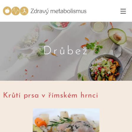
Drůbež
Krůtí prsa v římském hrnci