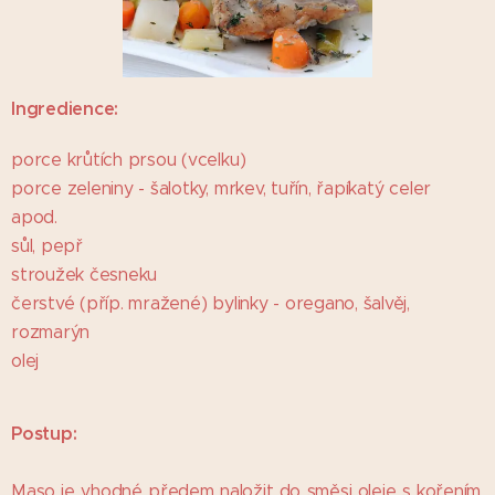
Ingredience:
porce krůtích prsou (vcelku)
porce zeleniny - šalotky, mrkev, tuřín, řapíkatý celer
apod.
sůl, pepř
stroužek česneku
čerstvé (příp. mražené) bylinky - oregano, šalvěj,
rozmarýn
olej
Postup:
Maso je vhodné předem naložit do směsi oleje s kořením,