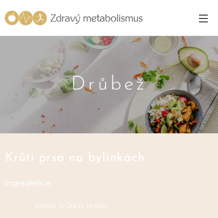
Drůbež
Krůtí prsa na bylinkách
Ingredience:
porce krůtích prsou