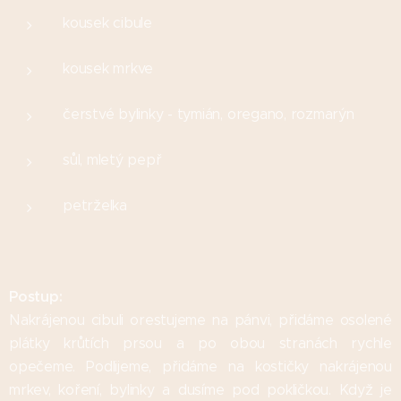
kousek cibule
kousek mrkve
čerstvé bylinky - tymián, oregano, rozmarýn
sůl, mletý pepř
petrželka
Postup:
Nakrájenou cibuli orestujeme na pánvi, přidáme osolené
plátky krůtích prsou a po obou stranách rychle
opečeme. Podlijeme, přidáme na kostičky nakrájenou
mrkev, koření, bylinky a dusíme pod pokličkou. Když je