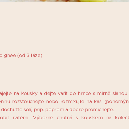
bo ghee (od 3.fáze)
jejte na kousky a dejte vařit do hrnce s mírně slanou v
ninu rozšťouchejte nebo rozmixujte na kaši (ponorným
 dochuťte solí, příp. pepřem a dobře promíchejte.
zdobit natěmi. Výborně chutná s kouskem na kole