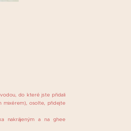
odou, do které jste přidali
 mixérem), osolte, přidejte
čka nakrájeným a na ghee