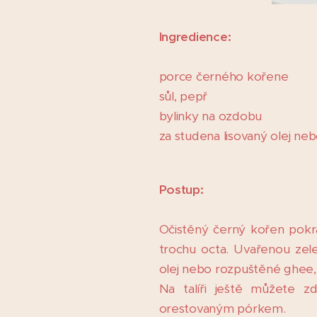
Ingredience:
porce černého kořene
sůl, pepř
bylinky na ozdobu
za studena lisovaný olej ne
Postup:
Očistěný černý kořen pokrá
trochu octa. Uvařenou zele
olej nebo rozpuštěné ghee,
Na talíři ještě můžete 
orestovaným pórkem.