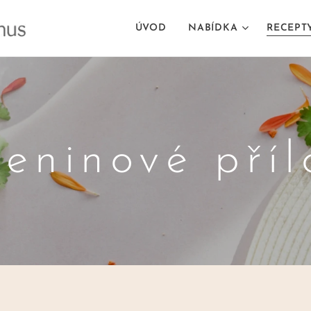
ÚVOD
NABÍDKA
RECEPT
leninové příl