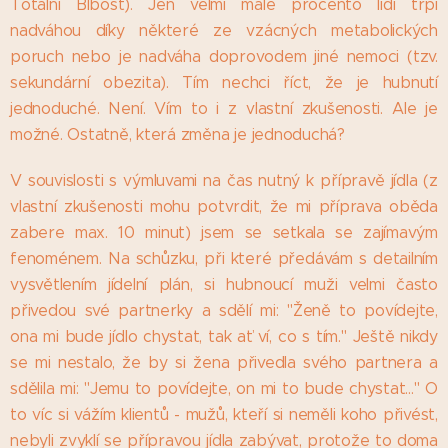
Totální Blbost). Jen velmi malé procento lidí trpí
nadváhou díky některé ze vzácných metabolických
poruch nebo je nadváha doprovodem jiné nemoci (tzv.
sekundární obezita). Tím nechci říct, že je hubnutí
jednoduché. Není. Vím to i z vlastní zkušenosti. Ale je
možné. Ostatně, která změna je jednoduchá?
V souvislosti s výmluvami na čas nutný k přípravě jídla (z
vlastní zkušenosti mohu potvrdit, že mi příprava oběda
zabere max. 10 minut) jsem se setkala se zajímavým
fenoménem. Na schůzku, při které předávám s detailním
vysvětlením jídelní plán, si hubnoucí muži velmi často
přivedou své partnerky a sdělí mi: "Ženě to povídejte,
ona mi bude jídlo chystat, tak ať ví, co s tím." Ještě nikdy
se mi nestalo, že by si žena přivedla svého partnera a
sdělila mi: "Jemu to povídejte, on mi to bude chystat..." O
to víc si vážím klientů - mužů, kteří si neměli koho přivést,
nebyli zvyklí se přípravou jídla zabývat, protože to doma