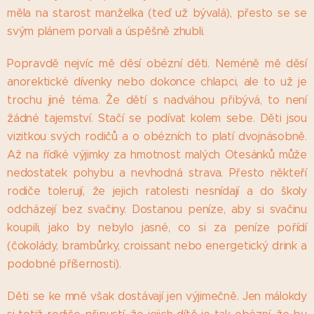
měla na starost manželka (teď už bývalá), přesto se se
svým plánem porvali a úspěšně zhubli.
Popravdě nejvíc mě děsí obézní děti. Neméně mě děsí
anorektické dívenky nebo dokonce chlapci, ale to už je
trochu jiné téma. Že dětí s nadváhou přibývá, to není
žádné tajemství. Stačí se podívat kolem sebe. Děti jsou
vizitkou svých rodičů a o obézních to platí dvojnásobně.
Až na řídké výjimky za hmotnost malých Otesánků může
nedostatek pohybu a nevhodná strava. Přesto někteří
rodiče tolerují, že jejich ratolesti nesnídají a do školy
odcházejí bez svačiny. Dostanou peníze, aby si svačinu
koupili, jako by nebylo jasné, co si za peníze pořídí
(čokolády, brambůrky, croissant nebo energetický drink a
podobné příšernosti).
Děti se ke mně však dostávají jen výjimečně. Jen málokdy