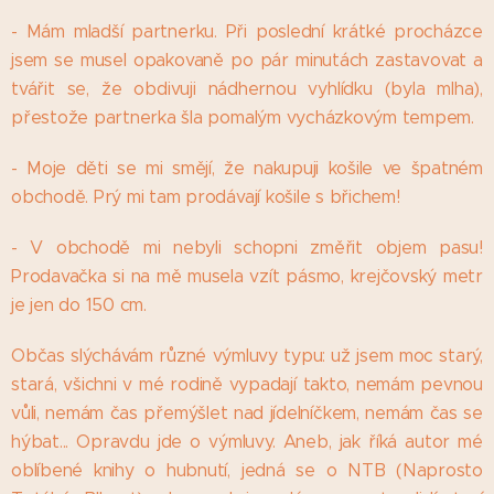
- Mám mladší partnerku. Při poslední krátké procházce
jsem se musel opakovaně po pár minutách zastavovat a
tvářit se, že obdivuji nádhernou vyhlídku (byla mlha),
přestože partnerka šla pomalým vycházkovým tempem.
- Moje děti se mi smějí, že nakupuji košile ve špatném
obchodě. Prý mi tam prodávají košile s břichem!
- V obchodě mi nebyli schopni změřit objem pasu!
Prodavačka si na mě musela vzít pásmo, krejčovský metr
je jen do 150 cm.
Občas slýchávám různé výmluvy typu: už jsem moc starý,
stará, všichni v mé rodině vypadají takto, nemám pevnou
vůli, nemám čas přemýšlet nad jídelníčkem, nemám čas se
hýbat... Opravdu jde o výmluvy. Aneb, jak říká autor mé
oblíbené knihy o hubnutí, jedná se o NTB (Naprosto