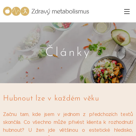
Články
Hubnout lze v každém věku
Začnu tam, kde jsem v jednom z předchozích textů
skončila. Co všechno může přivést klienta k rozhodnutí
hubnout? U žen jde většinou o estetické hledisko,