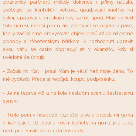
poznámky partnerů (někdy dokonce i přímý nátlak),
zvětšující se konfekční velikost, upadávající knoflíky na
sukni, opakovaně praskající švy kalhot apod. Muži vzhled
tolik neřeší, neřeší proto ani zvětšující se objem v pase,
který začíná silně převyšovat objem boků až do nápadné
podoby s těhotenským bříškem. K rozhodnutí upravit
svou váhu se často dopracují až v okamžiku, kdy si
uvědomí, že (cituji):
- Začala mi růst i prsa! Mám je větší než moje žena. To
mě vyděsilo. Přece si nepůjdu koupit podprsenku.
- Je mi teprve 46 a na kole nestačím svému šestiletému
synovi!
- Tuhle jsem v hospodě roznášel pivo a praskla mi guma
v kalhotách. Už dlouho nosím kalhoty na gumu, jiné totiž
nedopnu. Smála se mi celá hospoda.