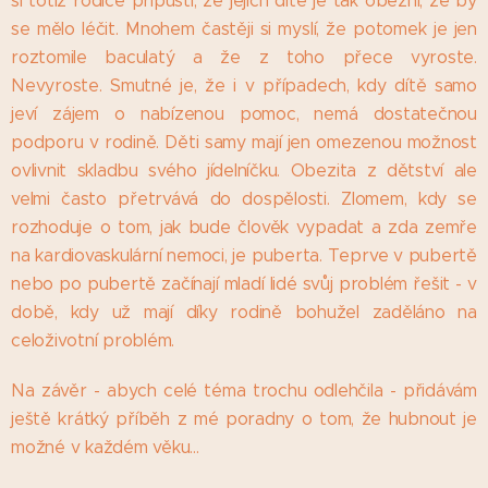
si totiž rodiče připustí, že jejich dítě je tak obézní, že by
se mělo léčit. Mnohem častěji si myslí, že potomek je jen
roztomile baculatý a že z toho přece vyroste.
Nevyroste. Smutné je, že i v případech, kdy dítě samo
jeví zájem o nabízenou pomoc, nemá dostatečnou
podporu v rodině. Děti samy mají jen omezenou možnost
ovlivnit skladbu svého jídelníčku. Obezita z dětství ale
velmi často přetrvává do dospělosti. Zlomem, kdy se
rozhoduje o tom, jak bude člověk vypadat a zda zemře
na kardiovaskulární nemoci, je puberta. Teprve v pubertě
nebo po pubertě začínají mladí lidé svůj problém řešit - v
době, kdy už mají díky rodině bohužel zaděláno na
celoživotní problém.
Na závěr - abych celé téma trochu odlehčila - přidávám
ještě krátký příběh z mé poradny o tom, že hubnout je
možné v každém věku...