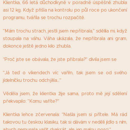
Klientka, 66 letá důchodkyně v poradně úspěšně zhubla
asi 12 kg. Když přišla na kontrolu po půl roce po ukončení
programu, tvářila se trochu rozpačitě.
"Mám trochu strach, jestli jsem nepřibrala," sdělila mi, když
stoupala na váhu. Váha ukázala, že nepřibrala ani gram,
dokonce ještě jedno kilo zhubla.
"Proč jste se obávala, že jste přibrala?" divila jsem se
"Já teď o víkendech víc vařím, tak jsem se od svého
jídelníčku trochu odchýlila..."
Věděla jsem, že klientka žije sama, proto mě její sdělení
překvapilo: "Komu vaříte?"
Klientka lehce zčervenala: "Našla jsem si přítele. Má rád
takovou tu českou klasiku, tak si dávám v neděli jídlo s ním,
abych nemusela vařit dvakrát, ale jen malou porci."