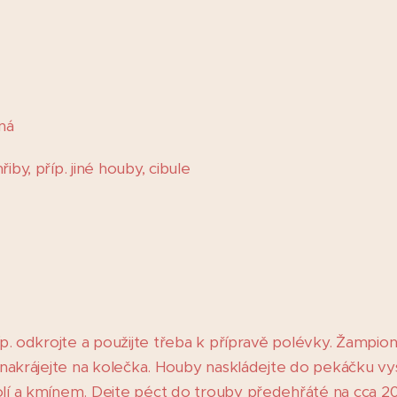
čná
iby, příp. jiné houby, cibule
říp. odkrojte a použijte třeba k přípravě polévky. Žampio
li nakrájejte na kolečka. Houby naskládejte do pekáčku v
olí a kmínem. Dejte péct do trouby předehřáté na cca 2