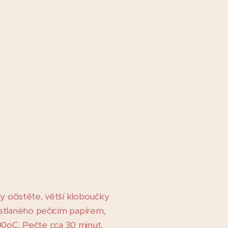
ny očistěte, větší kloboučky
ystlaného pečicím papírem,
00oC. Pečte cca 30 minut,