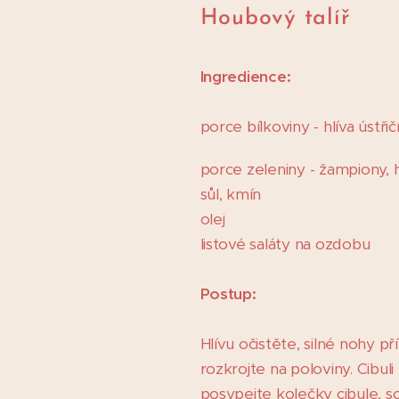
Houbový talíř
Ingredience:
porce bílkoviny - hlíva ústři
porce zeleniny - žampiony, hř
sůl, kmín
olej
listové saláty na ozdobu
Postup:
Hlívu očistěte, silné nohy p
rozkrojte na poloviny. Cibu
posypejte kolečky cibule, s