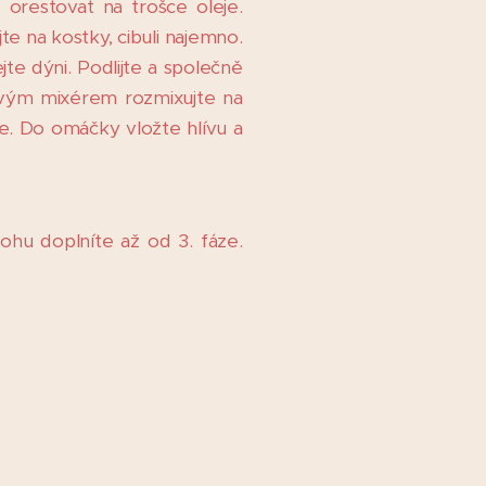
 orestovat na trošce oleje.
te na kostky, cibuli najemno.
ejte dýni. Podlijte a společně
ovým mixérem rozmixujte na
. Do omáčky vložte hlívu a
ohu doplníte až od 3. fáze.