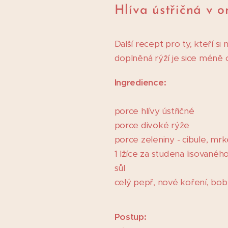
Hlíva ústřičná v 
Další recept pro ty, kteří s
doplněná rýží je sice méně 
Ingredience:
porce hlívy ústřičné
porce divoké rýže
porce zeleniny - cibule, mr
1 lžíce za studena lisovanéh
sůl
celý pepř, nové koření, bob
Postup: