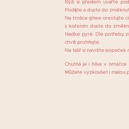
R
ýži si předem uvařte pod
Podlijte a duste do změknutí
Na trošce ghee orestujte cibu
s kořením duste do změknu
hladké pyré. Dle potřeby 
chvíli prohřejte.
Na talíř si navršte kopeček 
Chutná je i hlíva v omáčce
Můžete vyzkoušet i malou p