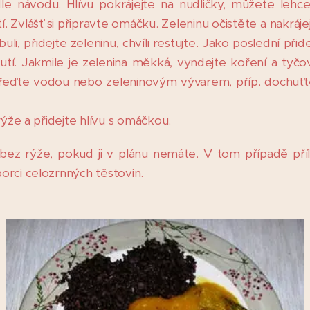
le návodu. Hlívu pokrájejte na nudličky, můžete lehce
. Zvlášť si připravte omáčku. Zeleninu očistěte a nakrájej
li, přidejte zeleninu, chvíli restujte. Jako poslední přid
tí. Jakmile je zelenina měkká, vyndejte koření a tyč
zřeďte vodou nebo zeleninovým vývarem, příp. dochuťte
rýže a přidejte hlívu s omáčkou.
 bez rýže, pokud ji v plánu nemáte. V tom případě příl
orci celozrnných těstovin.