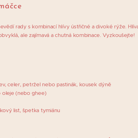
omáčce
i nevědí rady s kombinací hlívy ústřičné a divoké rýže. Hlí
obvyklá, ale zajímavá a chutná kombinace. Vyzkoušejte!
kev, celer, petržel nebo pastinák, kousek dýně
o oleje (nebo ghee)
kový list, špetka tymiánu