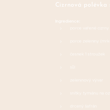
Cizrnová polévka 
Ingredience:
porce vařené cizrny
porce zeleniny (mrke
česnek 1 stroužek
sůl
zeleninový vývar
snítky tymiánu na o
drcený šafrán