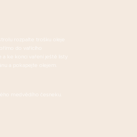
trolu rozpalte trošku oleje
u přímo do vařícího
a ke konci vaření ještě listy
iánu a pokapejte olejem.
ného medvědího česneku.