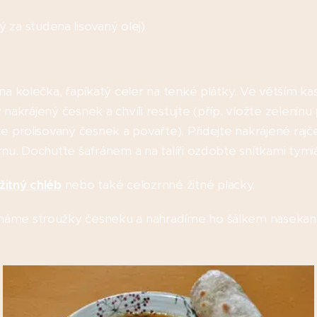
ný za studena lisovaný olej)
na kolečka, řapíkatý celer na tenké plátky. Ve větším kas
ky nakrájený česnek a chvíli restujte (příp. vložte zelenin
e prolisovaný česnek a povařte). Přidejte nakrájené rajče 
rnu. Dochuťte šafránem a na talíři ozdobte snítkami tym
žitný chléb
nebo také celozrnné žitné placky.
háme stroužky česneku a nahradíme ho šálkem naseka