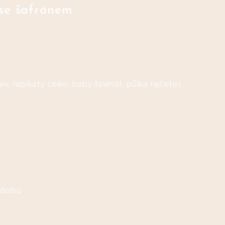
se šafránem
v, řapíkatý celer, baby špenát, půlka rajčete)
zdobu