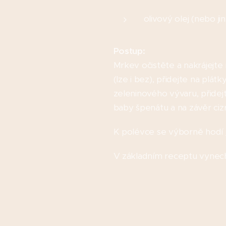
olivový olej (nebo ji
Postup:
Mrkev očistěte a nakrájejte 
(lze i bez), přidejte na plát
zeleninového vývaru, přidejt
baby špenátu a na závěr ciz
K polévce se výborně hodí
V základním receptu vynec