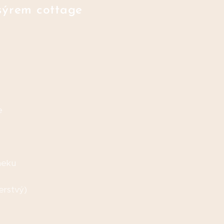
sýrem cottage
e
neku
erstvý)