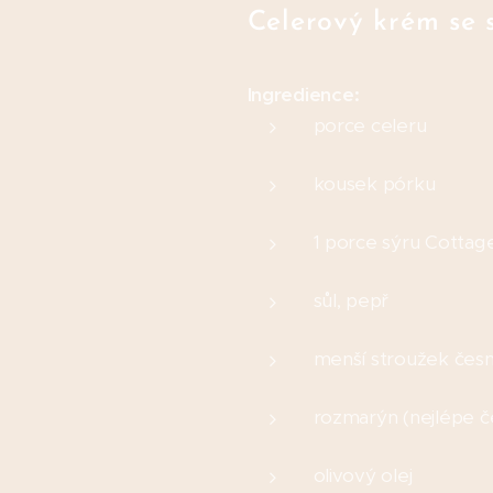
Celerový krém se 
Ingredience:
porce celeru
kousek pórku
1 porce sýru Cottag
sůl, pepř
menší stroužek čes
rozmarýn (nejlépe č
olivový olej