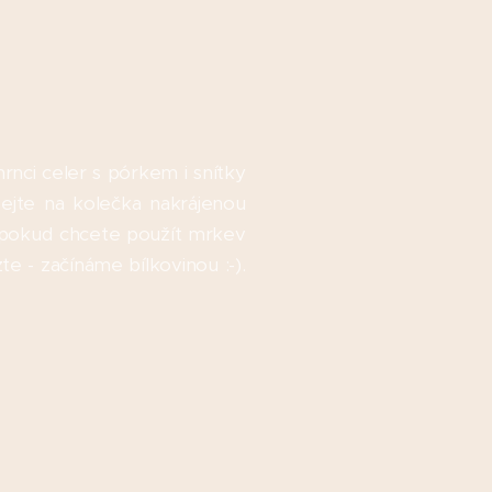
hrnci celer s pórkem i snítky
dejte na kolečka nakrájenou
, pokud chcete použít mrkev
te - začínáme bílkovinou :-).