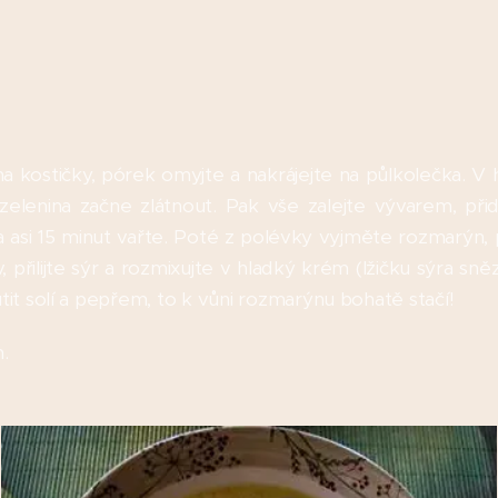
na kostičky, pórek omyjte a nakrájejte na půlkolečka. V 
elenina začne zlátnout. Pak vše zalejte vývarem, při
a asi 15 minut vařte. Poté z polévky vyjměte rozmarýn
přilijte sýr a rozmixujte v hladký krém (lžičku sýra sněz
it solí a pepřem, to k vůni rozmarýnu bohatě stačí!
.