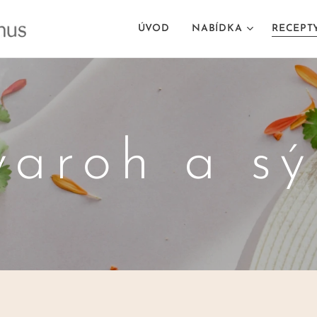
ÚVOD
NABÍDKA
RECEPT
varoh a sý