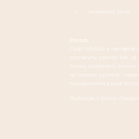
zeleninový vývar
Postup:
Celer očistěte a nakrájejte 
rozmarýnu opečte tak, až z
mrkev, prolisovaný česnek 
na ozdobu, vyjměte i mrkev, 
Nezapomeňte ji ještě dochut
Podávejte s žitným chlebem