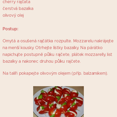
cherry rajčata
čerstvá bazalka
olivový olej
Postup:
Omytá a osušená rajčátka rozpulte. Mozzarelu nakrájejte
na menší kousky. Otrhejte lístky bazalky. Na párátko
napichujte postupně půlku rajčete, plátek mozzarelly, list
bazalky a nakonec druhou půlku rajčete.
Na talíři pokapejte olivovým olejem (příp. balzamikem).