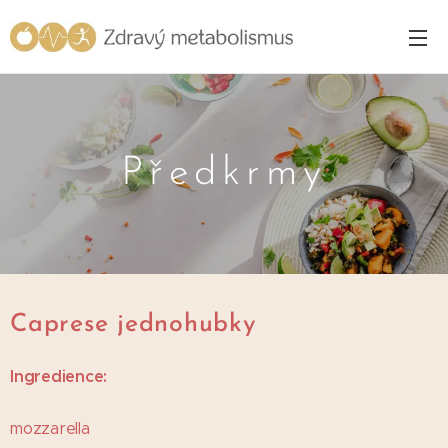
Předkrmy
Caprese jednohubky
I
ngredience:
mozzarella